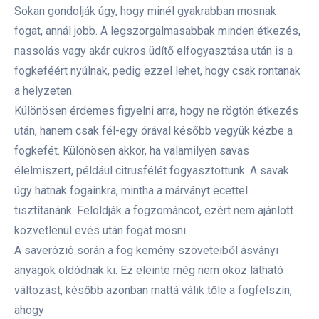
Sokan gondolják úgy, hogy minél gyakrabban mosnak
fogat, annál jobb. A legszorgalmasabbak minden étkezés,
nassolás vagy akár cukros üdítő elfogyasztása után is a
fogkeféért nyúlnak, pedig ezzel lehet, hogy csak rontanak
a helyzeten.
Különösen érdemes figyelni arra, hogy ne rögtön étkezés
után, hanem csak fél-egy órával később vegyük kézbe a
fogkefét. Különösen akkor, ha valamilyen savas
élelmiszert, például citrusfélét fogyasztottunk. A savak
úgy hatnak fogainkra, mintha a márványt ecettel
tisztítanánk. Feloldják a fogzománcot, ezért nem ajánlott
közvetlenül evés után fogat mosni.
A saverózió során a fog kemény szöveteiből ásványi
anyagok oldódnak ki. Ez eleinte még nem okoz látható
változást, később azonban mattá válik tőle a fogfelszín,
ahogy