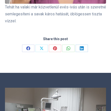
Tehát ha valaki már közvetlenül evés-ivás után is szeretné
semlegesíteni a savak káros hatását, öblögessen tiszta
vízzel.
Share this post
Share
Share
Share
Share
Share
on
on
on
on
on
Facebook
X
Pinterest
WhatsApp
LinkedIn