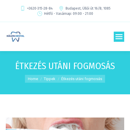
+3620-315-28-84
Budapest, Üllői út 16/B, 1085
Hétfő - Vasárnap: 09:00 - 21:00
ÉTKEZÉS UTÁNI FOGMOSÁS
You are here:
Home
Tippek
Étkezés utáni fogmosás