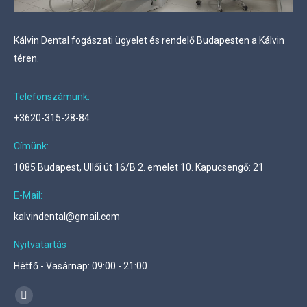
Kálvin Dental fogászati ügyelet és rendelő Budapesten a Kálvin
téren.
Telefonszámunk:
+3620-315-28-84
Címünk:
1085 Budapest, Üllői út 16/B 2. emelet 10. Kapucsengő: 21
E-Mail:
kalvindental@gmail.com
Nyitvatartás
Hétfő - Vasárnap: 09:00 - 21:00
Find us on:
Facebook