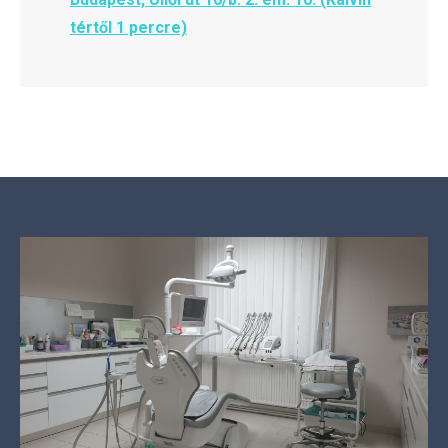
tértől 1 percre)